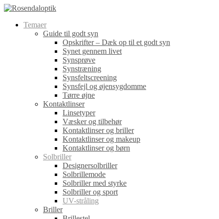
Temaer
Guide til godt syn
Opskrifter – Dæk op til et godt syn
Synet gennem livet
Synsprøve
Synstræning
Synsfeltscreening
Synsfejl og øjensygdomme
Tørre øjne
Kontaktlinser
Linsetyper
Væsker og tilbehør
Kontaktlinser og briller
Kontaktlinser og makeup
Kontaktlinser og børn
Solbriller
Designersolbriller
Solbrillemode
Solbriller med styrke
Solbriller og sport
UV-stråling
Briller
Brillestel