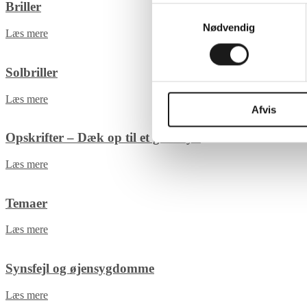
Ved at trykke på 'Tillad alle'
Briller
Samtykkevalg
give samtykke til ved at beny
Nødvendig
Læs mere
Du kan læse mere om vores b
personoplysninger ved at tryk
Solbriller
Læs mere
Afvis
Opskrifter – Dæk op til et godt syn
Læs mere
Temaer
Læs mere
Synsfejl og øjensygdomme
Læs mere