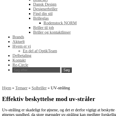
Dansk Design
Designerbriller
Find din stil
Brilleglas
Rodenstock NORM
Briller til job
Briller og kontaktlinser
Brands
Aktuelt
Hvem er vi
En del af OptikTeam
Delbetaling
Kontakt
Re-Circle
Hjem
»
Temaer
»
Solbriller
»
UV-stråling
Effektiv beskyttelse mod uv-stråler
Uv-stråling er skadeligt for øjnene, og det er derfor vigtigt at beskyt
øjnenes sundhed, da store mængder uv-stråling kan medføre forskelli