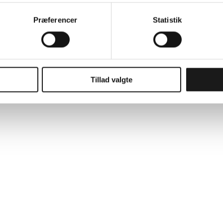
 giver du samtykke til alle disse formål. Du kan også vælge at tilk
tte checkboksene ud for formålet, og derefter trykke på 'Gem inds
Præferencer
Statistik
rug af cookies og andre teknologier, samt om vores indsamling
ke på linket til Persondatapolitik i bunden af vores hjemmeside.
Tillad valgte