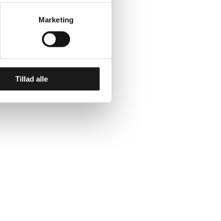
endegive, hvilke formål du vil
tillinger'.
Marketing
 og behandling af
Tillad alle