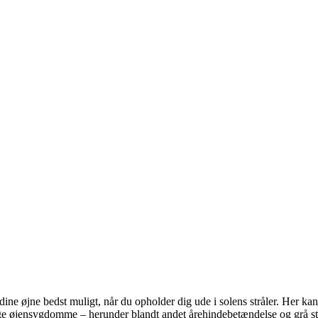
te dine øjne bedst muligt, når du opholder dig ude i solens stråler. Her 
ge øjensygdomme – herunder blandt andet årehindebetændelse og grå stæ